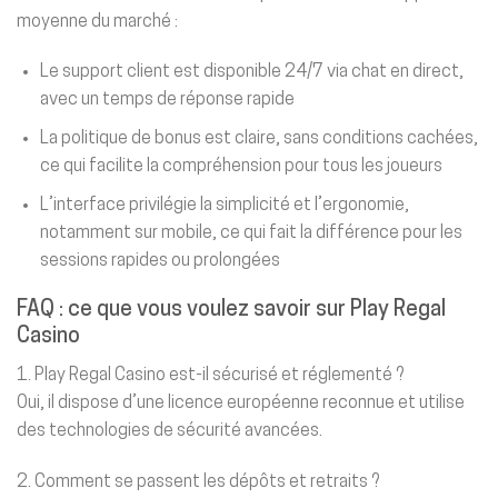
moyenne du marché :
Le support client est disponible 24/7 via chat en direct,
avec un temps de réponse rapide
La politique de bonus est claire, sans conditions cachées,
ce qui facilite la compréhension pour tous les joueurs
L’interface privilégie la simplicité et l’ergonomie,
notamment sur mobile, ce qui fait la différence pour les
sessions rapides ou prolongées
FAQ : ce que vous voulez savoir sur Play Regal
Casino
1. Play Regal Casino est-il sécurisé et réglementé ?
Oui, il dispose d’une licence européenne reconnue et utilise
des technologies de sécurité avancées.
2. Comment se passent les dépôts et retraits ?