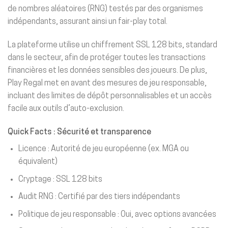
de nombres aléatoires (RNG) testés par des organismes
indépendants, assurant ainsi un fair-play total.
La plateforme utilise un chiffrement SSL 128 bits, standard
dans le secteur, afin de protéger toutes les transactions
financières et les données sensibles des joueurs. De plus,
Play Regal met en avant des mesures de jeu responsable,
incluant des limites de dépôt personnalisables et un accès
facile aux outils d’auto-exclusion.
Quick Facts : Sécurité et transparence
Licence : Autorité de jeu européenne (ex. MGA ou
équivalent)
Cryptage : SSL 128 bits
Audit RNG : Certifié par des tiers indépendants
Politique de jeu responsable : Oui, avec options avancées