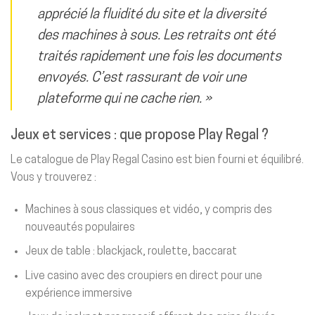
apprécié la fluidité du site et la diversité
des machines à sous. Les retraits ont été
traités rapidement une fois les documents
envoyés. C’est rassurant de voir une
plateforme qui ne cache rien. »
Jeux et services : que propose Play Regal ?
Le catalogue de Play Regal Casino est bien fourni et équilibré.
Vous y trouverez :
Machines à sous classiques et vidéo, y compris des
nouveautés populaires
Jeux de table : blackjack, roulette, baccarat
Live casino avec des croupiers en direct pour une
expérience immersive