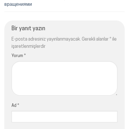
вращениями
Bir yanıt yazın
E-posta adresiniz yayınlanmayacak.
Gerekli alanlar
*
ile
işaretlenmişlerdir
Yorum
*
Ad
*