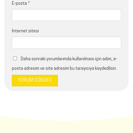
E-posta
*
İnternet sitesi
Daha sonraki yorumlarımda kullanılması için adım, e-
posta adresim ve site adresim bu tarayıcıya kaydedilsin.