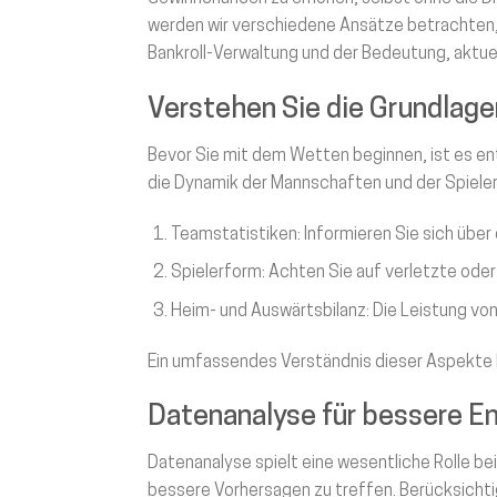
werden wir verschiedene Ansätze betrachten, 
Bankroll-Verwaltung und der Bedeutung, aktuel
Verstehen Sie die Grundlage
Bevor Sie mit dem Wetten beginnen, ist es en
die Dynamik der Mannschaften und der Spieler. 
Teamstatistiken:
Informieren Sie sich über
Spielerform:
Achten Sie auf verletzte oder 
Heim- und Auswärtsbilanz:
Die Leistung von
Ein umfassendes Verständnis dieser Aspekte k
Datenanalyse für bessere E
Datenanalyse spielt eine wesentliche Rolle be
bessere Vorhersagen zu treffen. Berücksichti