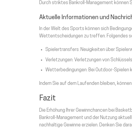
Durch striktes Bankroll-Management können Sie
Aktuelle Informationen und Nachri
In der Welt des Sports können sich Bedingunge
Wettentscheidungen zu treffen. Folgendes so
Spielertransfers:
Neuigkeiten über Spielerw
Verletzungen:
Verletzungen von Schlüssels
Wetterbedingungen:
Bei Outdoor-Spielen 
Indem Sie auf dem Laufenden bleiben, können 
Fazit
Die Erhöhung Ihrer Gewinnchancen bei Basketb
Bankroll-Management und der Nutzung aktuelle
nachhaltige Gewinne erzielen. Denken Sie dara