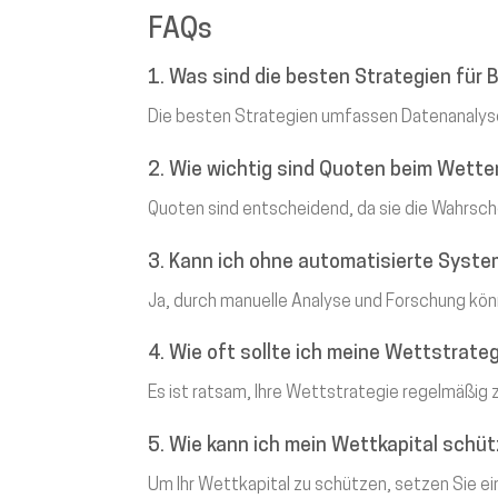
FAQs
1. Was sind die besten Strategien für
Die besten Strategien umfassen Datenanalyse
2. Wie wichtig sind Quoten beim Wette
Quoten sind entscheidend, da sie die Wahrsche
3. Kann ich ohne automatisierte Syste
Ja, durch manuelle Analyse und Forschung kön
4. Wie oft sollte ich meine Wettstrat
Es ist ratsam, Ihre Wettstrategie regelmäßig
5. Wie kann ich mein Wettkapital schü
Um Ihr Wettkapital zu schützen, setzen Sie ei