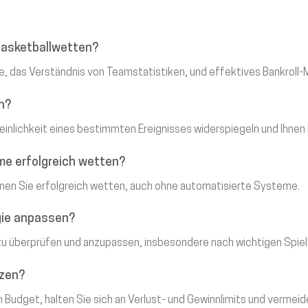
 Basketballwetten?
, das Verständnis von Teamstatistiken, und effektives Bankroll
n?
inlichkeit eines bestimmten Ereignisses widerspiegeln und Ihnen 
me erfolgreich wetten?
nen Sie erfolgreich wetten, auch ohne automatisierte Systeme.
egie anpassen?
 zu überprüfen und anzupassen, insbesondere nach wichtigen Spie
tzen?
n Budget, halten Sie sich an Verlust- und Gewinnlimits und vermei