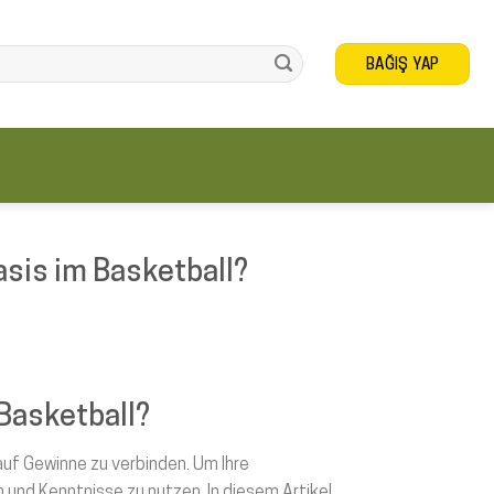
BAĞIŞ YAP
sis im Basketball?
Basketball?
uf Gewinne zu verbinden. Um Ihre
und Kenntnisse zu nutzen. In diesem Artikel