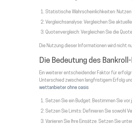
Statistische Wahrscheinlichkeiten:
Nutzen 
Vergleichsanalyse:
Vergleichen Sie aktuell
Quotenvergleich:
Vergleichen Sie die Quot
Die Nutzung dieser Informationen wird nicht 
Die Bedeutung des Bankrol
Ein weiterer entscheidender Faktor für erfol
Unterschied zwischen langfristigem Erfolg und
wettanbieter ohne oasis
Setzen Sie ein Budget:
Bestimmen Sie vor je
Setzen Sie Limits:
Definieren Sie sowohl Ver
Variieren Sie Ihre Einsätze:
Setzen Sie unter