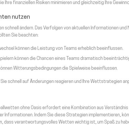
 Ihre finanziellen Risiken minimieren und gleichzeitig Ihre Gewin
chten nutzen
n schnell ändern. Das Verfolgen von aktuellen Informationen und 
llten Sie beachten:
echsel können die Leistung von Teams erheblich beeinflussen.
pielern können die Chancen eines Teams dramatisch beeinträchti
können Witterungsbedingungen die Spielweise beeinflussen.
Sie schnell auf Änderungen reagieren und Ihre Wettstrategien an
allwetten ohne Oasis erfordert eine Kombination aus Verständni
r Informationen. Indem Sie diese Strategien implementieren, kön
n, dass verantwortungsvolles Wetten wichtig ist, um Spaß zu haben