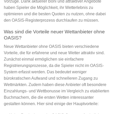
Vorzüge. Dank aktueller Boni und attraktiver Angebote
haben Spieler die Möglichkeit, ihr Wetterlebnis zu
optimieren und die besten Quoten zu nutzen, ohne dabei
den OASIS-Registerprozess durchlaufen zu müssen.
Was sind die Vorteile neuer Wettanbieter ohne
OASIS?
Neue Wettanbieter ohne OASIS bieten verschiedene
Vorteile, die für erfahrene und neue Wetter attraktiv sind.
Zunächst einmal ermöglichen sie einfachere
Registrierungsprozesse, da die Spieler nicht im OASIS-
System erfasst werden. Das bedeutet weniger
bürokratischen Aufwand und schnelleren Zugang zu
Wettmärkten. Zudem haben diese Anbieter oft besondere
Einzahlungs- und Wettbonusse im Vergleich zu etablierten
Buchmachern, die die ersten Wetten interessanter
gestalten können. Hier sind einige der Hauptvorteile: