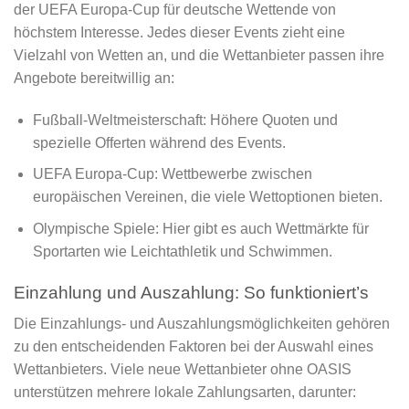
der UEFA Europa-Cup für deutsche Wettende von
höchstem Interesse. Jedes dieser Events zieht eine
Vielzahl von Wetten an, und die Wettanbieter passen ihre
Angebote bereitwillig an:
Fußball-Weltmeisterschaft: Höhere Quoten und
spezielle Offerten während des Events.
UEFA Europa-Cup: Wettbewerbe zwischen
europäischen Vereinen, die viele Wettoptionen bieten.
Olympische Spiele: Hier gibt es auch Wettmärkte für
Sportarten wie Leichtathletik und Schwimmen.
Einzahlung und Auszahlung: So funktioniert’s
Die Einzahlungs- und Auszahlungsmöglichkeiten gehören
zu den entscheidenden Faktoren bei der Auswahl eines
Wettanbieters. Viele neue Wettanbieter ohne OASIS
unterstützen mehrere lokale Zahlungsarten, darunter: