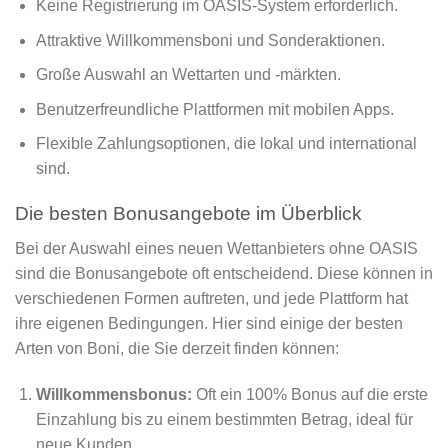
Keine Registrierung im OASIS-System erforderlich.
Attraktive Willkommensboni und Sonderaktionen.
Große Auswahl an Wettarten und -märkten.
Benutzerfreundliche Plattformen mit mobilen Apps.
Flexible Zahlungsoptionen, die lokal und international
sind.
Die besten Bonusangebote im Überblick
Bei der Auswahl eines neuen Wettanbieters ohne OASIS
sind die Bonusangebote oft entscheidend. Diese können in
verschiedenen Formen auftreten, und jede Plattform hat
ihre eigenen Bedingungen. Hier sind einige der besten
Arten von Boni, die Sie derzeit finden können:
Willkommensbonus:
Oft ein 100% Bonus auf die erste
Einzahlung bis zu einem bestimmten Betrag, ideal für
neue Kunden.