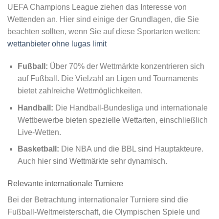
UEFA Champions League ziehen das Interesse von
Wettenden an. Hier sind einige der Grundlagen, die Sie
beachten sollten, wenn Sie auf diese Sportarten wetten:
wettanbieter ohne lugas limit
Fußball:
Über 70% der Wettmärkte konzentrieren sich
auf Fußball. Die Vielzahl an Ligen und Tournaments
bietet zahlreiche Wettmöglichkeiten.
Handball:
Die Handball-Bundesliga und internationale
Wettbewerbe bieten spezielle Wettarten, einschließlich
Live-Wetten.
Basketball:
Die NBA und die BBL sind Hauptakteure.
Auch hier sind Wettmärkte sehr dynamisch.
Relevante internationale Turniere
Bei der Betrachtung internationaler Turniere sind die
Fußball-Weltmeisterschaft, die Olympischen Spiele und