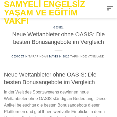
SAMYELI ENGELSIZ
İçeriğe
atla
YAŞAM VE EĞITIM
VAKFI
GENEL
Neue Wettanbieter ohne OASIS: Die
besten Bonusangebote im Vergleich
CEMCETIN
TARAFINDAN
MAYIS 9, 2026
TARIHINDE YAYINLANDI
Neue Wettanbieter ohne OASIS: Die
besten Bonusangebote im Vergleich
In der Welt des Sportswettens gewinnen neue
Wettanbieter ohne OASIS ständig an Bedeutung. Dieser
Artikel beleuchtet die besten Bonusangebote dieser
Plattformen und gibt Ihnen wertvolle Einblicke in deren