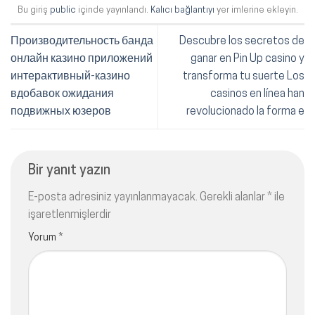
Bu giriş
public
içinde yayınlandı.
Kalıcı bağlantıyı
yer imlerine ekleyin.
Производительность банда
Descubre los secretos de
онлайн казино приложений
ganar en Pin Up casino y
интерактивный-казино
transforma tu suerte Los
вдобавок ожидания
casinos en línea han
подвижных юзеров
revolucionado la forma e
Bir yanıt yazın
E-posta adresiniz yayınlanmayacak.
Gerekli alanlar
*
ile
işaretlenmişlerdir
Yorum
*