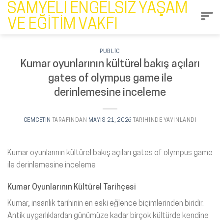
İçeriğe
SAMYELI ENGELSIZ YAŞAM
atla
VE EĞITIM VAKFI
PUBLIC
Kumar oyunlarının kültürel bakış açıları
gates of olympus game ile
derinlemesine inceleme
CEMCETIN
TARAFINDAN
MAYIS 21, 2026
TARIHINDE YAYINLANDI
Kumar oyunlarının kültürel bakış açıları gates of olympus game
ile derinlemesine inceleme
Kumar Oyunlarının Kültürel Tarihçesi
Kumar, insanlık tarihinin en eski eğlence biçimlerinden biridir.
Antik uygarlıklardan günümüze kadar birçok kültürde kendine