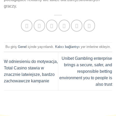
graczy.
Bu giriş
Genel
içinde yayınlandı.
Kalıcı bağlantıyı
yer imlerine ekleyin.
Unibet Gambling enterprise
W odniesieniu do motywacja,
brings a secure, safer, and
Total Casino stawia w
responsible betting
znacznie latwiejsze, bardzo
environment you to people is
zachowawcze kampanie
also trust