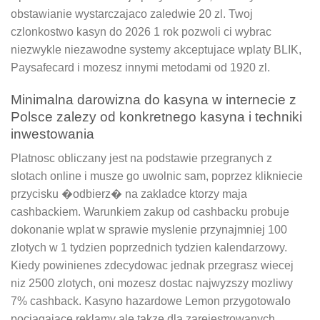
obstawianie wystarczajaco zaledwie 20 zl. Twoj
czlonkostwo kasyn do 2026 1 rok pozwoli ci wybrac
niezwykle niezawodne systemy akceptujace wplaty BLIK,
Paysafecard i mozesz innymi metodami od 1920 zl.
Minimalna darowizna do kasyna w internecie z
Polsce zalezy od konkretnego kasyna i techniki
inwestowania
Platnosc obliczany jest na podstawie przegranych z
slotach online i musze go uwolnic sam, poprzez klikniecie
przycisku �odbierz� na zakladce ktorzy maja
cashbackiem. Warunkiem zakup od cashbacku probuje
dokonanie wplat w sprawie myslenie przynajmniej 100
zlotych w 1 tydzien poprzednich tydzien kalendarzowy.
Kiedy powinienes zdecydowac jednak przegrasz wiecej
niz 2500 zlotych, oni mozesz dostac najwyzszy mozliwy
7% cashback. Kasyno hazardowe Lemon przygotowalo
pociagajace reklamy ale takze dla zarejestrowanych